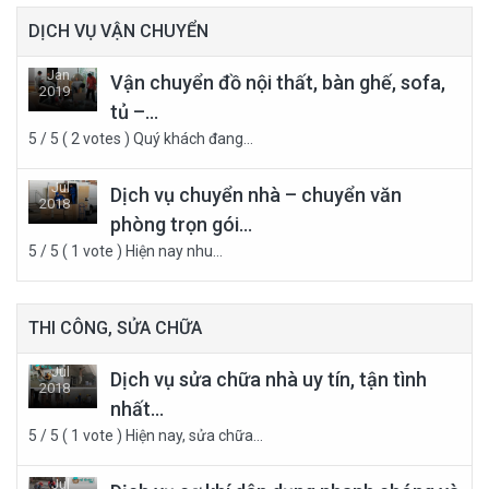
DỊCH VỤ VẬN CHUYỂN
Jan
Vận chuyển đồ nội thất, bàn ghế, sofa,
2019
tủ –...
13
5 / 5 ( 2 votes ) Quý khách đang...
Jul
Dịch vụ chuyển nhà – chuyển văn
2018
phòng trọn gói...
21
5 / 5 ( 1 vote ) Hiện nay nhu...
THI CÔNG, SỬA CHỮA
Jul
Dịch vụ sửa chữa nhà uy tín, tận tình
2018
nhất...
21
5 / 5 ( 1 vote ) Hiện nay, sửa chữa...
Jul