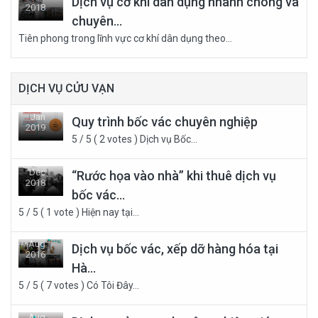
Dịch vụ cơ khí dân dụng nhanh chóng và
2018
chuyên...
21
Tiên phong trong lĩnh vực cơ khí dân dụng theo...
DỊCH VỤ CỬU VẠN
Jan
Quy trình bốc vác chuyên nghiệp
2019
5 / 5 ( 2 votes ) Dịch vụ Bốc...
05
Dec
“Rước họa vào nhà” khi thuê dịch vụ
2018
bốc vác...
28
5 / 5 ( 1 vote ) Hiện nay tại...
Aug
Dịch vụ bốc vác, xếp dỡ hàng hóa tại
2016
Hà...
30
5 / 5 ( 7 votes ) Có Tôi Đây...
Aug