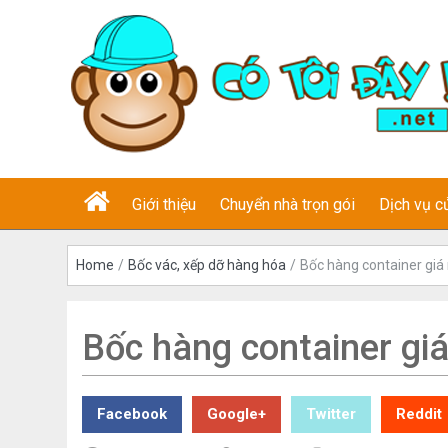
Giới thiệu
Chuyển nhà trọn gói
Dịch vụ c
Home
/
Bốc vác, xếp dỡ hàng hóa
/
Bốc hàng container giá r
Bốc hàng container giá
Facebook
Google+
Twitter
Reddit