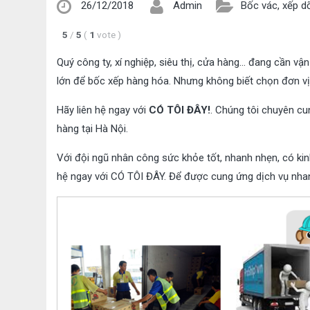
26/12/2018
Admin
Bốc vác, xếp d
5
/
5
(
1
vote
)
Quý công ty, xí nghiệp, siêu thị, cửa hàng… đang cần v
lớn để bốc xếp hàng hóa. Nhưng không biết chọn đơn vị
Hãy liên hệ ngay với
CÓ TÔI ĐÂY!
. Chúng tôi chuyên c
hàng tại Hà Nội.
Với đội ngũ nhân công sức khỏe tốt, nhanh nhẹn, có kin
hệ ngay với CÓ TÔI ĐÂY. Để được cung ứng dịch vụ nhanh