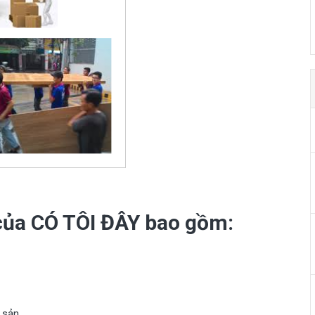
của CÓ TÔI ĐÂY bao gồm:
 sản.