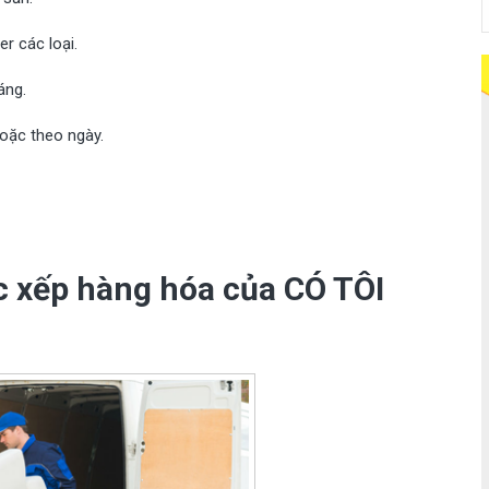
r các loại.
áng.
oặc theo ngày.
c xếp hàng hóa của CÓ TÔI