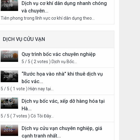
Jul
Dịch vụ cơ khí dân dụng nhanh chóng
2018
và chuyên...
21
Tiên phong trong lĩnh vực cơ khí dân dụng theo...
DỊCH VỤ CỬU VẠN
Jan
Quy trình bốc vác chuyên nghiệp
2019
5 / 5 ( 2 votes ) Dịch vụ Bốc...
05
Dec
“Rước họa vào nhà” khi thuê dịch vụ
2018
bốc vác...
28
5 / 5 ( 1 vote ) Hiện nay tại...
Aug
Dịch vụ bốc vác, xếp dỡ hàng hóa tại
2016
Hà...
30
5 / 5 ( 7 votes ) Có Tôi Đây...
Aug
Dịch vụ cửu vạn chuyên nghiệp, giá
2016
cạnh tranh nhất...