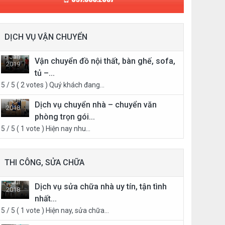
DỊCH VỤ VẬN CHUYỂN
Jan
Vận chuyển đồ nội thất, bàn ghế, sofa,
2019
tủ –...
13
5 / 5 ( 2 votes ) Quý khách đang...
Jul
Dịch vụ chuyển nhà – chuyển văn
2018
phòng trọn gói...
21
5 / 5 ( 1 vote ) Hiện nay nhu...
THI CÔNG, SỬA CHỮA
Jul
Dịch vụ sửa chữa nhà uy tín, tận tình
2018
nhất...
21
5 / 5 ( 1 vote ) Hiện nay, sửa chữa...